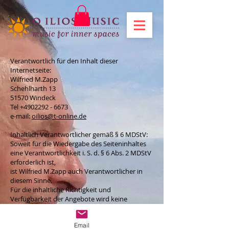
Verantwortlich für den Inhalt dieser
Internetseite:
Wilfried M.Zapp
Schehlharth 13
51570 Windeck
Tel
+4902292 - 6673
e-mail:
oilios@t-online.de
Inhaltlich Verantwortlicher gemäß § 6 MDStV:
Soweit für die Wiedergabe des Seiteninhaltes
eine Verantwortlichkeit i. S. d. § 6 Abs. 2 MDStV
erforderlich ist,
ist Wilfried M.Zapp auch Verantwortlicher in
diesem Sinne.
Für die inhaltliche Richtigkeit und
Verfügbarkeit der Angebote wird keine
Verantwortlichkeit übernommen.
Email
Haftungshinweis: