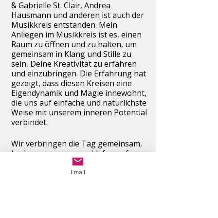
& Gabrielle St. Clair, Andrea
Hausmann und anderen ist auch der
Musikkreis entstanden. Mein
Anliegen im Musikkreis ist es, einen
Raum zu öffnen und zu halten, um
gemeinsam in Klang und Stille zu
sein, Deine Kreativität zu erfahren
und einzubringen. Die Erfahrung hat
gezeigt, dass diesen Kreisen eine
Eigendynamik und Magie innewohnt,
die uns auf einfache und natürlichste
Weise mit unserem inneren Potential
verbindet.
Wir verbringen die Tag gemeinsam,
kochen zusammen, schlafen auf
einfachen Matrazenlagern - für ein
Wochenende eine MusikWG. Wem
Email
das zu eng ist: Es gibt bei den
Nachbarn eine Ferienwohnung.
Kosten für das Wochenende: